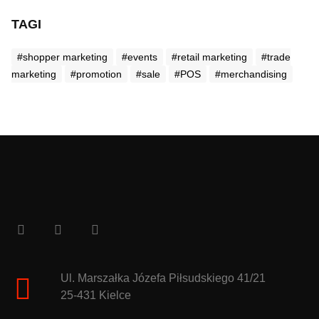
TAGI
#shopper marketing
#events
#retail marketing
#trade
marketing
#promotion
#sale
#POS
#merchandising
Ul. Marszałka Józefa Piłsudskiego 41/21
25-431 Kielce